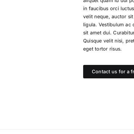
aliquet quam id dui p
in faucibus orci luctu
velit neque, auctor si
ligula. Vestibulum ac
sit amet dui. Curabitu
Quisque velit nisi, pr
eget tortor risus.
Contact us for a f