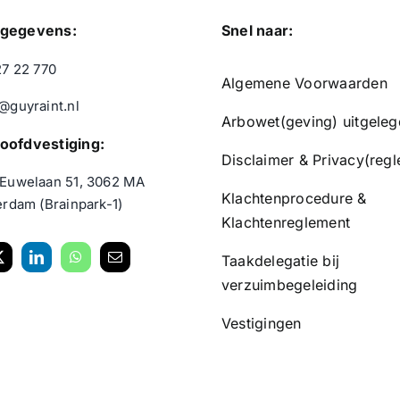
tgegevens:
Snel naar:
27 22 770
Algemene Voorwaarden
@guyraint.nl
Arbowet(geving) uitgeleg
oofdvestiging:
Disclaimer
&
Privacy(reg
Euwelaan 51, 3062 MA
Klachtenprocedure &
erdam (Brainpark-1)
Klachtenreglement
Taakdelegatie bij
verzuimbegeleiding
Vestigingen