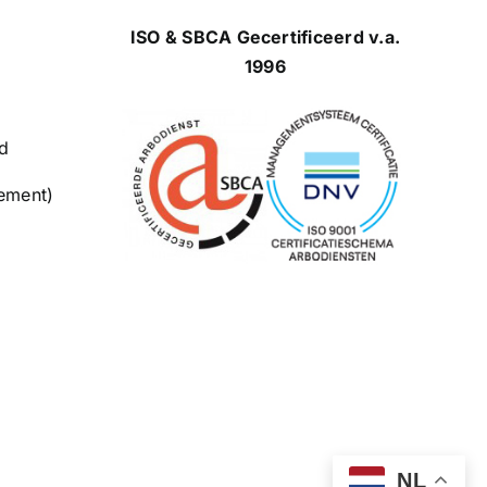
ISO & SBCA Gecertificeerd v.a.
1996
d
lement)
NL