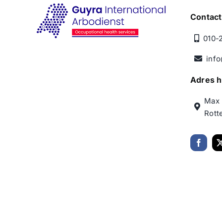
Contac
010-
info
Adres h
Max 
Rott