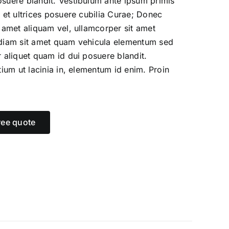
osuere blandit. Vestibulum ante ipsum primis
s et ultrices posuere cubilia Curae; Donec
t amet aliquam vel, ullamcorper sit amet
 diam sit amet quam vehicula elementum sed
r aliquet quam id dui posuere blandit.
etium ut lacinia in, elementum id enim. Proin
ree quote